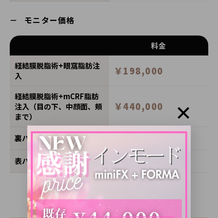
モニター価格
料金
経結膜脱脂術+眼窩脂肪注
￥198,000
入
経結膜脱脂術+mCRF脂肪
￥440,000
注入（目の下、中顔面、頬
まで）
￥330,000
裏ハムラ法
￥440,000
表ハムラ法