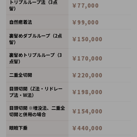
トリプルループ法（3点
￥77,000
留）
￥99,000
自然癒着法
裏留めダブルループ（2点
￥150,000
留）
裏留めトリプルループ（3
￥170,000
点留）
￥220,000
二重全切開
目頭切開（Z法・リドレー
￥198,000
プ法・W法）
目頭切開 ※埋没法、二重全
￥154,000
切開と併用の場合
￥440,000
眼瞼下垂