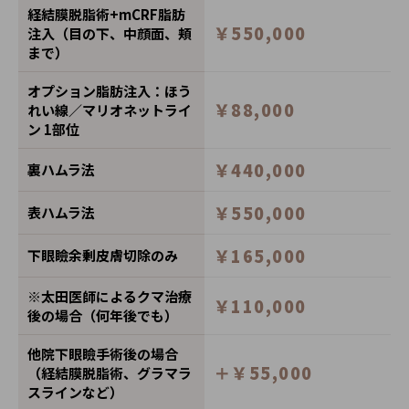
経結膜脱脂術+mCRF脂肪
￥550,000
注入（目の下、中顔面、頬
まで）
オプション脂肪注入：ほう
￥88,000
れい線／マリオネットライ
ン 1部位
￥440,000
裏ハムラ法
￥550,000
表ハムラ法
￥165,000
下眼瞼余剰皮膚切除のみ
※太田医師によるクマ治療
￥110,000
後の場合（何年後でも）
他院下眼瞼手術後の場合
＋￥55,000
（経結膜脱脂術、グラマラ
スラインなど）