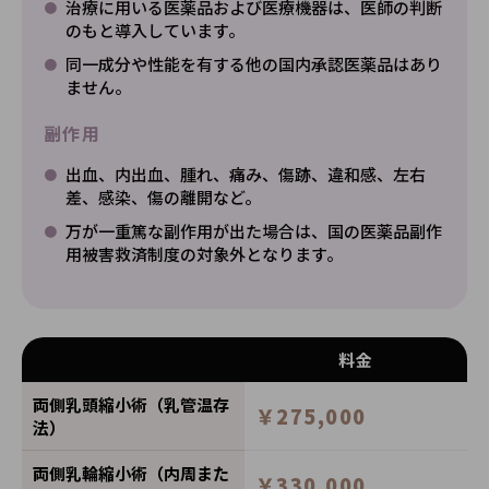
治療に用いる医薬品および医療機器は、医師の判断
のもと導入しています。
同一成分や性能を有する他の国内承認医薬品はあり
ません。
副作用
出血、内出血、腫れ、痛み、傷跡、違和感、左右
差、感染、傷の離開など。
万が一重篤な副作用が出た場合は、国の医薬品副作
用被害救済制度の対象外となります。
料金
両側乳頭縮小術（乳管温存
￥275,000
法）
両側乳輪縮小術（内周また
￥330,000