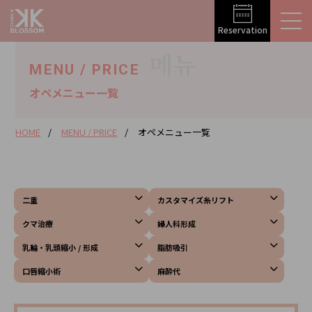
Reservation
메뉴
MENU / PRICE
オペメニュー⼀覧
HOME
MENU / PRICE
オペメニュー⼀覧
二重
カスタマイズ糸リフト
クマ治療
婦人科形成
乳輪・乳頭縮小 / 形成
脂肪吸引
口唇縮小術
麻酔代