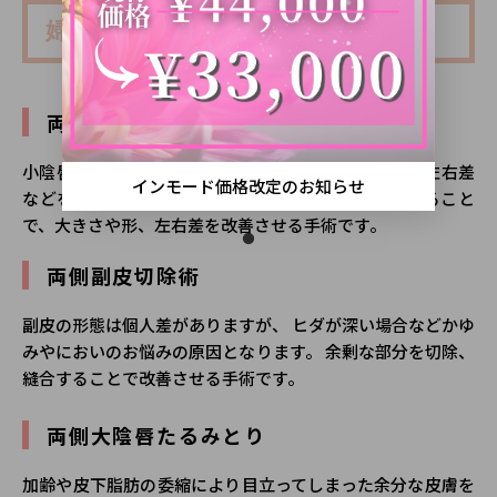
婦人科形成
両側小陰唇縮小術
小陰唇肥大(小陰唇が通常よりも大きくなった状態)や左右差
インモード価格改定のお知らせ
などを改善させるため肥大した部分を切除、縫合すること
で、大きさや形、左右差を改善させる手術です。
両側副皮切除術
副皮の形態は個人差がありますが、 ヒダが深い場合などかゆ
みやにおいのお悩みの原因となります。 余剰な部分を切除、
縫合することで改善させる手術です。
両側大陰唇たるみとり
加齢や皮下脂肪の委縮により目立ってしまった余分な皮膚を