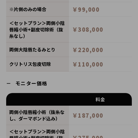
￥99,000
※片側のみの場合
＜セットプラン＞両側小陰
￥308,000
唇縮小術+副皮切除術（抜
糸なし）
￥220,000
両側大陰唇たるみとり
￥110,000
クリトリス包皮切除
モニター価格
料金
両側小陰唇縮小術（抜糸な
￥187,000
し、ダーマボンド込み）
＜セットプラン＞両側小陰
￥275,000
唇縮小術+副皮切除術（抜