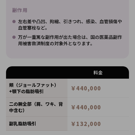
副作用
左右差や凸凹、拘縮、引きつれ、感染、血管損傷や
血管塞栓など。
万が一重篤な副作用が出た場合は、国の医薬品副作
用被害救済制度の対象外となります。
料金
頬（ジョールファット）
￥440,000
+顎下の脂肪吸引
二の腕全部（肩、ワキ、背
￥440,000
中含む）
￥132,000
副乳脂肪吸引