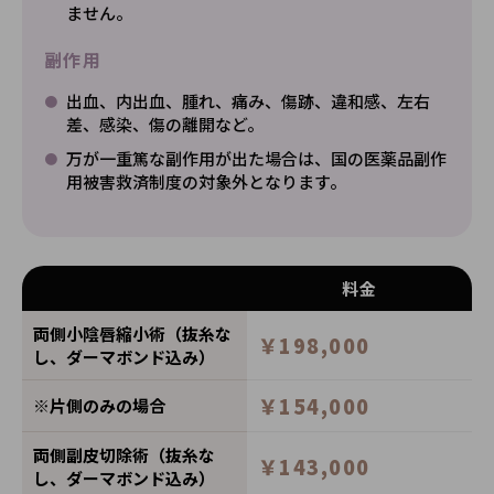
ません。
副作用
出血、内出血、腫れ、痛み、傷跡、違和感、左右
差、感染、傷の離開など。
万が一重篤な副作用が出た場合は、国の医薬品副作
用被害救済制度の対象外となります。
料金
両側小陰唇縮小術（抜糸な
￥198,000
し、ダーマボンド込み）
￥154,000
※片側のみの場合
両側副皮切除術（抜糸な
￥143,000
し、ダーマボンド込み）